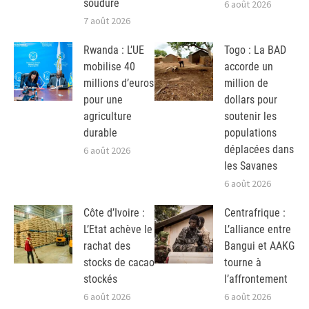
soudure
6 août 2026
7 août 2026
Rwanda : L’UE
Togo : La BAD
mobilise 40
accorde un
millions d’euros
million de
pour une
dollars pour
agriculture
soutenir les
durable
populations
déplacées dans
6 août 2026
les Savanes
6 août 2026
Côte d’Ivoire :
Centrafrique :
L’Etat achève le
L’alliance entre
rachat des
Bangui et AAKG
stocks de cacao
tourne à
stockés
l’affrontement
6 août 2026
6 août 2026