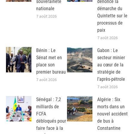
souveraineté
dénonce la
nationale
démarche du
Quintette sur le
7 août 2026
processus de
paix
7 août 2026
Bénin : Le
Gabon : Le
Sénat met en
secteur minier
place son
au cœur de la
premier bureau
stratégie de
l’après-pétrole
7 août 2026
7 août 2026
Sénégal : 7,2
Algérie : Six
milliards de
morts dans un
FCFA
nouvel accident
débloqués pour
de bus à
faire face à la
Constantine