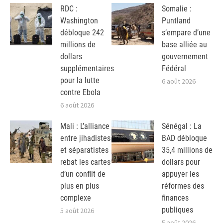
RDC :
Somalie :
Washington
Puntland
débloque 242
s’empare d’une
millions de
base alliée au
dollars
gouvernement
supplémentaires
Fédéral
pour la lutte
6 août 2026
contre Ebola
6 août 2026
Mali : L’alliance
Sénégal : La
entre jihadistes
BAD débloque
et séparatistes
35,4 millions de
rebat les cartes
dollars pour
d’un conflit de
appuyer les
plus en plus
réformes des
complexe
finances
publiques
5 août 2026
5 août 2026