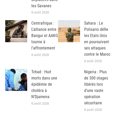
les Savanes
6 août 2026
Centrafrique :
Sahara : Le
L’alliance entre
Polisario défie
Bangui et AAKG
les Etats Unis
tourne à
en poursuivant
l’affrontement
ses attaques
contre le Maroc
6 août 2026
6 août 2026
Tchad : Huit
Nigeria : Plus
morts dans une
de 300 otages
épidémie de
libérés lors
choléra à
d’une vaste
N’Djamena
opération
sécuritaire
6 août 2026
6 août 2026