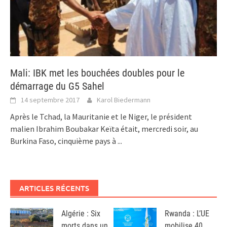
Mali: IBK met les bouchées doubles pour le
démarrage du G5 Sahel
14 septembre 2017
Karol Biedermann
Après le Tchad, la Mauritanie et le Niger, le président
malien Ibrahim Boubakar Keïta était, mercredi soir, au
Burkina Faso, cinquième pays à
...
ARTICLES RÉCENTS
Algérie : Six
Rwanda : L’UE
morts dans un
mobilise 40