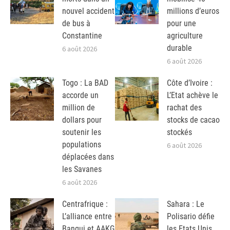
nouvel accident
millions d’euros
de bus à
pour une
Constantine
agriculture
durable
6 août 2026
6 août 2026
Togo : La BAD
Côte d’Ivoire :
accorde un
L’Etat achève le
million de
rachat des
dollars pour
stocks de cacao
soutenir les
stockés
populations
6 août 2026
déplacées dans
les Savanes
6 août 2026
Centrafrique :
Sahara : Le
L’alliance entre
Polisario défie
Bangui et AAKG
les Etats Unis