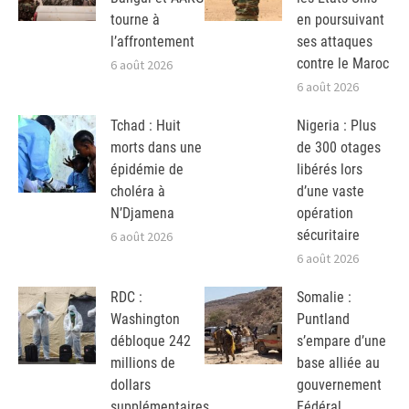
tourne à
en poursuivant
l’affrontement
ses attaques
contre le Maroc
6 août 2026
6 août 2026
Tchad : Huit
Nigeria : Plus
morts dans une
de 300 otages
épidémie de
libérés lors
choléra à
d’une vaste
N’Djamena
opération
sécuritaire
6 août 2026
6 août 2026
RDC :
Somalie :
Washington
Puntland
débloque 242
s’empare d’une
millions de
base alliée au
dollars
gouvernement
supplémentaires
Fédéral