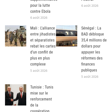
pour la lutte
6 août 2026
contre Ebola
6 août 2026
Mali : L’alliance
Sénégal : La
entre jihadistes
BAD débloque
et séparatistes
35,4 millions de
rebat les cartes
dollars pour
d’un conflit de
appuyer les
plus en plus
réformes des
complexe
finances
publiques
5 août 2026
5 août 2026
Tunisie : Tunis
mise sur le
renforcement
de la
coopération