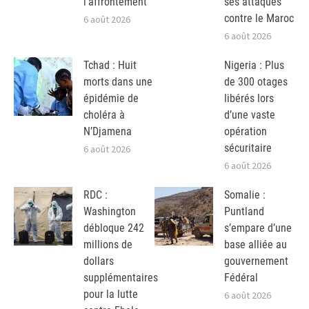
l’affrontement
ses attaques
contre le Maroc
6 août 2026
6 août 2026
Tchad : Huit
Nigeria : Plus
morts dans une
de 300 otages
épidémie de
libérés lors
choléra à
d’une vaste
N’Djamena
opération
sécuritaire
6 août 2026
6 août 2026
RDC :
Somalie :
Washington
Puntland
débloque 242
s’empare d’une
millions de
base alliée au
dollars
gouvernement
supplémentaires
Fédéral
pour la lutte
6 août 2026