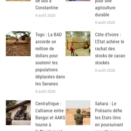
de bus à
pour une
Constantine
agriculture
durable
6 août 2026
6 août 2026
Togo : La BAD
Côte d’Ivoire :
accorde un
L’Etat achève le
million de
rachat des
dollars pour
stocks de cacao
soutenir les
stockés
populations
6 août 2026
déplacées dans
les Savanes
6 août 2026
Centrafrique :
Sahara : Le
L’alliance entre
Polisario défie
Bangui et AAKG
les Etats Unis
tourne à
en poursuivant