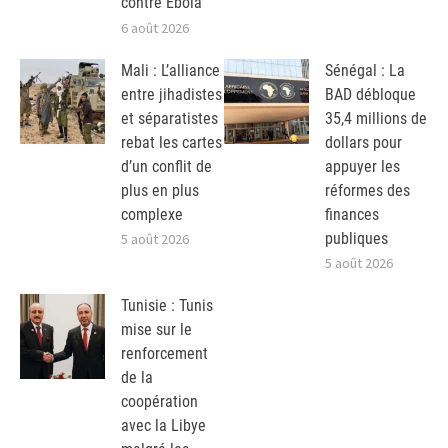
contre Ebola
6 août 2026
Mali : L’alliance
Sénégal : La
entre jihadistes
BAD débloque
et séparatistes
35,4 millions de
rebat les cartes
dollars pour
d’un conflit de
appuyer les
plus en plus
réformes des
complexe
finances
publiques
5 août 2026
5 août 2026
Tunisie : Tunis
mise sur le
renforcement
de la
coopération
avec la Libye