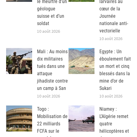
le meurtre d’un
larvaires au
géologue
cœur de la
suisse et d’un
Journée
soldat
nationale anti-
vectorielle
10 août 2026
10 août 2026
Mali : Au moins
Egypte : Un
dix militaires
éboulement fait
tués dans une
un mort et cinq
attaque
blessés dans la
jihadiste contre
mine d’or de
un camp à San
Sukari
10 août 2026
10 août 2026
Togo :
Niamey :
Mobilisation de
L’Algérie remet
22 milliards
quatre
FCFA sur le
hélicoptères et