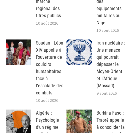
marché
des
régional des
équipements
titres publics
militaires au
Niger
10 août 2026
10 août 2026
Soudan : Léon
Iran nucléaire :
XIV appelle à
Une menace
l’ouverture de
qui pourrait
couloirs
dépasser le
humanitaires
Moyen-Orient
face à
et l’Afrique
l’escalade des
(Mossad)
combats
9 août 2026
10 août 2026
Algérie :
Burkina Faso :
Psychologie
Traoré appelle
d’un régime
à consolider la