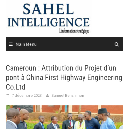
Skip
to
content
Main Menu
Cameroun : Attribution du Projet d’un
pont à China First Highway Engineering
Co.Ltd
7 décembre 2023
Samuel Benshimon