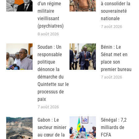
d’un régime
à consolider la
militaire
souveraineté
vieillissant
nationale
(psychiatres)
7 août 2026
8 août 2026
Soudan : Un
Bénin : Le
responsable
Sénat met en
politique
place son
dénonce la
premier bureau
démarche du
7 août 2026
Quintette sur le
processus de
paix
7 août 2026
Gabon : Le
Sénégal : 7,2
secteur minier
milliards de
au cœur de la
FCFA