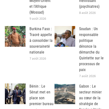
Moyen-Orient
vieillissant
et l’Afrique
(psychiatres)
(Mossad)
8 août 2026
9 août 2026
Burkina Faso :
Soudan : Un
Traoré appelle
responsable
à consolider la
politique
souveraineté
dénonce la
nationale
démarche du
Quintette sur le
7 août 2026
processus de
paix
7 août 2026
Bénin : Le
Gabon : Le
Sénat met en
secteur minier
place son
au cœur de la
premier bureau
stratégie de