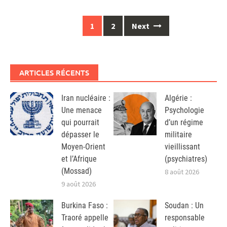
Posts
1
2
Next
navigation
ARTICLES RÉCENTS
Iran nucléaire :
Algérie :
Une menace
Psychologie
qui pourrait
d’un régime
dépasser le
militaire
Moyen-Orient
vieillissant
et l’Afrique
(psychiatres)
(Mossad)
8 août 2026
9 août 2026
Burkina Faso :
Soudan : Un
Traoré appelle
responsable