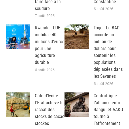
faire face à la
Constantine
soudure
6 août 2026
7 août 2026
Rwanda : L’UE
Togo : La BAD
mobilise 40
accorde un
millions d’euros
million de
pour une
dollars pour
agriculture
soutenir les
durable
populations
déplacées dans
6 août 2026
les Savanes
6 août 2026
Côte d’Ivoire :
Centrafrique :
L’Etat achève le
L’alliance entre
rachat des
Bangui et AAKG
stocks de cacao
tourne à
stockés
l’affrontement