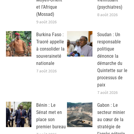
et l’Afrique
(psychiatres)
(Mossad)
8 août 2026
9 août 2026
Burkina Faso :
Soudan : Un
Traoré appelle
responsable
à consolider la
politique
souveraineté
dénonce la
nationale
démarche du
Quintette sur le
7 août 2026
processus de
paix
7 août 2026
Bénin : Le
Gabon : Le
Sénat met en
secteur minier
place son
au cœur de la
premier bureau
stratégie de
l’après-pétrole