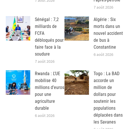
7 août 2026
7 août 2026
Sénégal : 7,2
Algérie : Six
milliards de
morts dans un
FCFA
nouvel accident
débloqués pour
de bus à
faire face à la
Constantine
soudure
6 août 2026
7 août 2026
Rwanda : L’UE
Togo : La BAD
mobilise 40
accorde un
millions d’euros
million de
pour une
dollars pour
agriculture
soutenir les
durable
populations
déplacées dans
6 août 2026
les Savanes