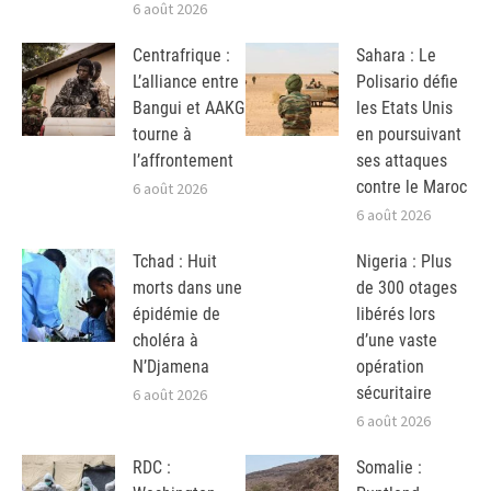
6 août 2026
Centrafrique :
Sahara : Le
L’alliance entre
Polisario défie
Bangui et AAKG
les Etats Unis
tourne à
en poursuivant
l’affrontement
ses attaques
contre le Maroc
6 août 2026
6 août 2026
Tchad : Huit
Nigeria : Plus
morts dans une
de 300 otages
épidémie de
libérés lors
choléra à
d’une vaste
N’Djamena
opération
sécuritaire
6 août 2026
6 août 2026
RDC :
Somalie :