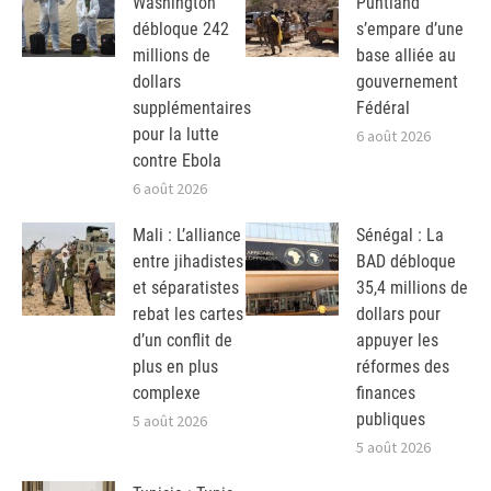
Washington
Puntland
débloque 242
s’empare d’une
millions de
base alliée au
dollars
gouvernement
supplémentaires
Fédéral
pour la lutte
6 août 2026
contre Ebola
6 août 2026
Mali : L’alliance
Sénégal : La
entre jihadistes
BAD débloque
et séparatistes
35,4 millions de
rebat les cartes
dollars pour
d’un conflit de
appuyer les
plus en plus
réformes des
complexe
finances
publiques
5 août 2026
5 août 2026