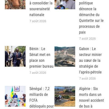
à consolider la
politique
souveraineté
dénonce la
nationale
démarche du
Quintette sur le
7 août 2026
processus de
paix
7 août 2026
Bénin : Le
Gabon : Le
Sénat met en
secteur minier
place son
au cœur de la
premier bureau
stratégie de
l’après-pétrole
7 août 2026
7 août 2026
Sénégal : 7,2
Algérie : Six
milliards de
morts dans un
FCFA
nouvel accident
débloqués pour
de bus à