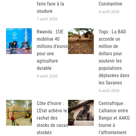
faire face à la
Constantine
soudure
6 août 2026
7 août 2026
Rwanda : L’UE
Togo : La BAD
mobilise 40
accorde un
millions d’euros
million de
pour une
dollars pour
agriculture
soutenir les
durable
populations
déplacées dans
6 août 2026
les Savanes
6 août 2026
Côte d’Ivoire :
Centrafrique :
L’Etat achève le
L’alliance entre
rachat des
Bangui et AAKG
stocks de cacao
tourne à
stockés
l’affrontement