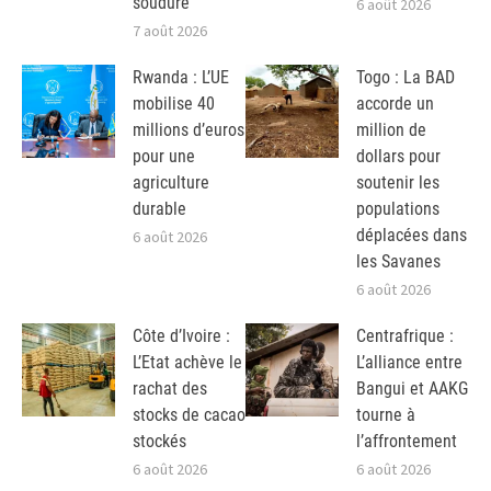
soudure
6 août 2026
7 août 2026
Rwanda : L’UE
Togo : La BAD
mobilise 40
accorde un
millions d’euros
million de
pour une
dollars pour
agriculture
soutenir les
durable
populations
déplacées dans
6 août 2026
les Savanes
6 août 2026
Côte d’Ivoire :
Centrafrique :
L’Etat achève le
L’alliance entre
rachat des
Bangui et AAKG
stocks de cacao
tourne à
stockés
l’affrontement
6 août 2026
6 août 2026