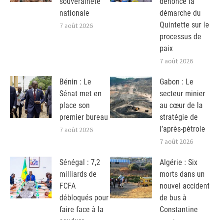
souveraineté
dénonce la
nationale
démarche du
Quintette sur le
7 août 2026
processus de
paix
7 août 2026
Bénin : Le
Gabon : Le
Sénat met en
secteur minier
place son
au cœur de la
premier bureau
stratégie de
l’après-pétrole
7 août 2026
7 août 2026
Sénégal : 7,2
Algérie : Six
milliards de
morts dans un
FCFA
nouvel accident
débloqués pour
de bus à
faire face à la
Constantine