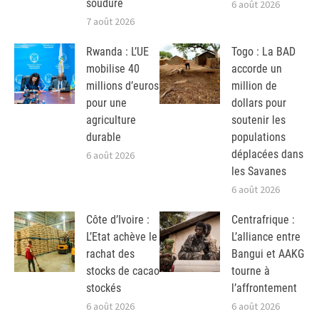
soudure
6 août 2026
7 août 2026
Rwanda : L’UE
Togo : La BAD
mobilise 40
accorde un
millions d’euros
million de
pour une
dollars pour
agriculture
soutenir les
durable
populations
déplacées dans
6 août 2026
les Savanes
6 août 2026
Côte d’Ivoire :
Centrafrique :
L’Etat achève le
L’alliance entre
rachat des
Bangui et AAKG
stocks de cacao
tourne à
stockés
l’affrontement
6 août 2026
6 août 2026