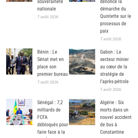
souveraineté
dénonce la
nationale
démarche du
Quintette sur le
7 août 2026
processus de
paix
7 août 2026
Bénin : Le
Gabon : Le
Sénat met en
secteur minier
place son
au cœur de la
premier bureau
stratégie de
l’après-pétrole
7 août 2026
7 août 2026
Sénégal : 7,2
Algérie : Six
milliards de
morts dans un
FCFA
nouvel accident
débloqués pour
de bus à
faire face à la
Constantine