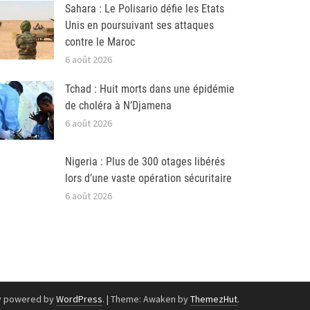
Sahara : Le Polisario défie les Etats
Unis en poursuivant ses attaques
contre le Maroc
6 août 2026
Tchad : Huit morts dans une épidémie
de choléra à N’Djamena
6 août 2026
Nigeria : Plus de 300 otages libérés
lors d’une vaste opération sécuritaire
6 août 2026
y powered by
WordPress
.
|
Theme: Awaken by
ThemezHut
.