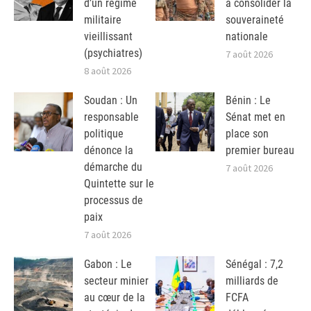
d’un régime
à consolider la
militaire
souveraineté
vieillissant
nationale
(psychiatres)
7 août 2026
8 août 2026
Soudan : Un
Bénin : Le
responsable
Sénat met en
politique
place son
dénonce la
premier bureau
démarche du
7 août 2026
Quintette sur le
processus de
paix
7 août 2026
Gabon : Le
Sénégal : 7,2
secteur minier
milliards de
au cœur de la
FCFA