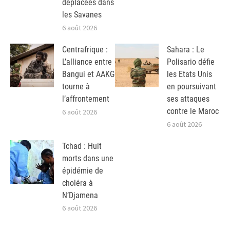
déplacées dans
les Savanes
6 août 2026
Centrafrique :
Sahara : Le
L’alliance entre
Polisario défie
Bangui et AAKG
les Etats Unis
tourne à
en poursuivant
l’affrontement
ses attaques
contre le Maroc
6 août 2026
6 août 2026
Tchad : Huit
morts dans une
épidémie de
choléra à
N’Djamena
6 août 2026