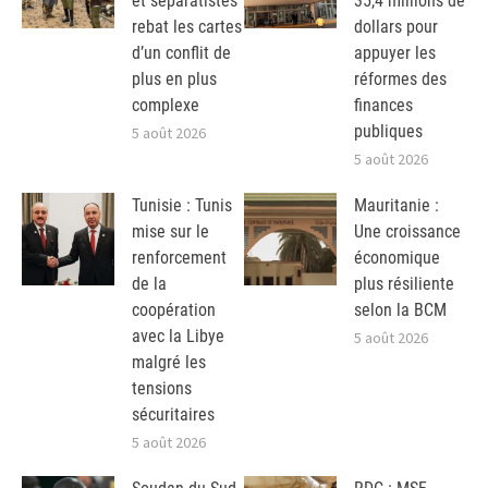
et séparatistes
35,4 millions de
rebat les cartes
dollars pour
d’un conflit de
appuyer les
plus en plus
réformes des
complexe
finances
publiques
5 août 2026
5 août 2026
Tunisie : Tunis
Mauritanie :
mise sur le
Une croissance
renforcement
économique
de la
plus résiliente
coopération
selon la BCM
avec la Libye
5 août 2026
malgré les
tensions
sécuritaires
5 août 2026