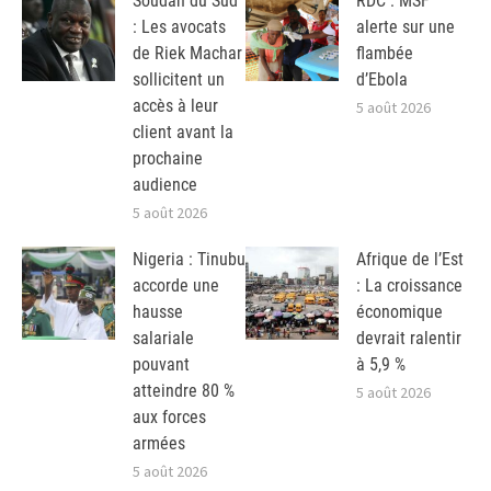
Soudan du Sud
RDC : MSF
: Les avocats
alerte sur une
de Riek Machar
flambée
sollicitent un
d’Ebola
accès à leur
5 août 2026
client avant la
prochaine
audience
5 août 2026
Nigeria : Tinubu
Afrique de l’Est
accorde une
: La croissance
hausse
économique
salariale
devrait ralentir
pouvant
à 5,9 %
atteindre 80 %
5 août 2026
aux forces
armées
5 août 2026