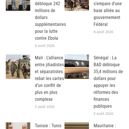
débloque 242
s’empare d’une
millions de
base alliée au
dollars
gouvernement
supplémentaires
Fédéral
pour la lutte
6 août 2026
contre Ebola
6 août 2026
Mali : L’alliance
Sénégal : La
entre jihadistes
BAD débloque
et séparatistes
35,4 millions de
rebat les cartes
dollars pour
d’un conflit de
appuyer les
plus en plus
réformes des
complexe
finances
publiques
5 août 2026
5 août 2026
Tunisie : Tunis
Mauritanie :