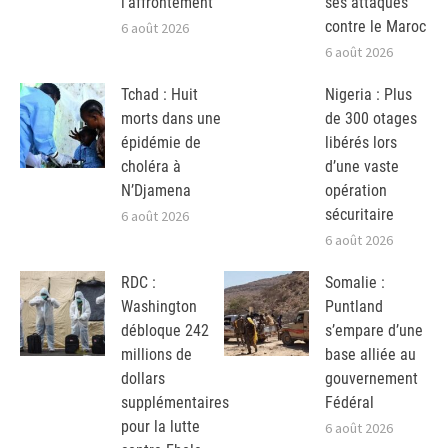
l’affrontement
ses attaques
contre le Maroc
6 août 2026
6 août 2026
Tchad : Huit
Nigeria : Plus
morts dans une
de 300 otages
épidémie de
libérés lors
choléra à
d’une vaste
N’Djamena
opération
sécuritaire
6 août 2026
6 août 2026
RDC :
Somalie :
Washington
Puntland
débloque 242
s’empare d’une
millions de
base alliée au
dollars
gouvernement
supplémentaires
Fédéral
pour la lutte
6 août 2026