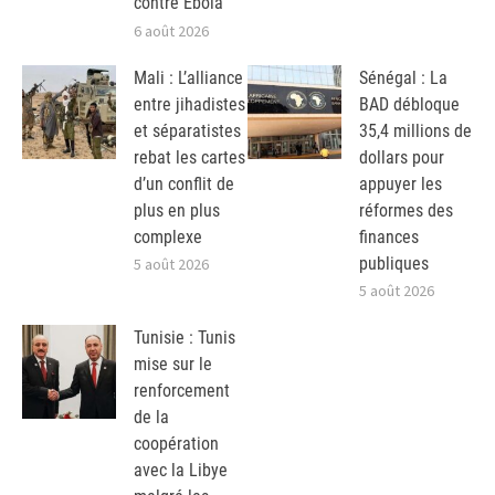
contre Ebola
6 août 2026
Mali : L’alliance
Sénégal : La
entre jihadistes
BAD débloque
et séparatistes
35,4 millions de
rebat les cartes
dollars pour
d’un conflit de
appuyer les
plus en plus
réformes des
complexe
finances
publiques
5 août 2026
5 août 2026
Tunisie : Tunis
mise sur le
renforcement
de la
coopération
avec la Libye