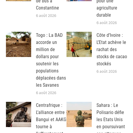
de bus à
pour une
Constantine
agriculture
durable
6 août 2026
6 août 2026
Togo : La BAD
Côte d’Ivoire :
accorde un
L’Etat achève le
million de
rachat des
dollars pour
stocks de cacao
soutenir les
stockés
populations
6 août 2026
déplacées dans
les Savanes
6 août 2026
Centrafrique :
Sahara : Le
L’alliance entre
Polisario défie
Bangui et AAKG
les Etats Unis
tourne à
en poursuivant