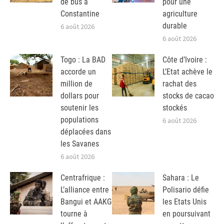
de bus à
pour une
Constantine
agriculture
durable
6 août 2026
6 août 2026
Togo : La BAD
Côte d’Ivoire :
accorde un
L’Etat achève le
million de
rachat des
dollars pour
stocks de cacao
soutenir les
stockés
populations
6 août 2026
déplacées dans
les Savanes
6 août 2026
Centrafrique :
Sahara : Le
L’alliance entre
Polisario défie
Bangui et AAKG
les Etats Unis
tourne à
en poursuivant