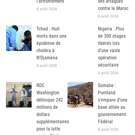
l’affrontement
ses attaques
contre le Maroc
6 août 2026
6 août 2026
Tchad : Huit
Nigeria : Plus
morts dans une
de 300 otages
épidémie de
libérés lors
choléra à
d’une vaste
N’Djamena
opération
sécuritaire
6 août 2026
6 août 2026
RDC :
Somalie :
Washington
Puntland
débloque 242
s’empare d’une
millions de
base alliée au
dollars
gouvernement
supplémentaires
Fédéral
pour la lutte
6 août 2026