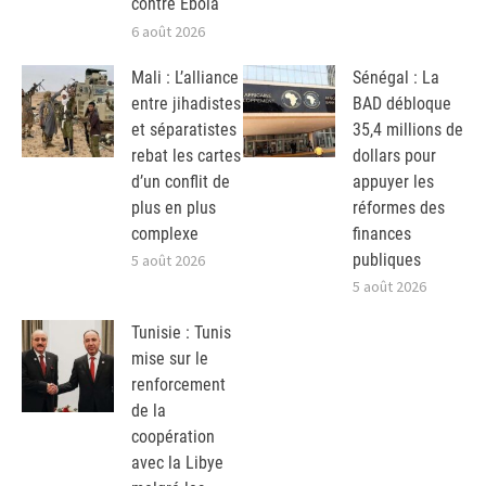
contre Ebola
6 août 2026
Mali : L’alliance
Sénégal : La
entre jihadistes
BAD débloque
et séparatistes
35,4 millions de
rebat les cartes
dollars pour
d’un conflit de
appuyer les
plus en plus
réformes des
complexe
finances
publiques
5 août 2026
5 août 2026
Tunisie : Tunis
mise sur le
renforcement
de la
coopération
avec la Libye