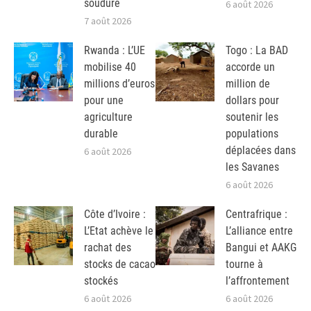
soudure
6 août 2026
7 août 2026
Rwanda : L’UE
Togo : La BAD
mobilise 40
accorde un
millions d’euros
million de
pour une
dollars pour
agriculture
soutenir les
durable
populations
déplacées dans
6 août 2026
les Savanes
6 août 2026
Côte d’Ivoire :
Centrafrique :
L’Etat achève le
L’alliance entre
rachat des
Bangui et AAKG
stocks de cacao
tourne à
stockés
l’affrontement
6 août 2026
6 août 2026