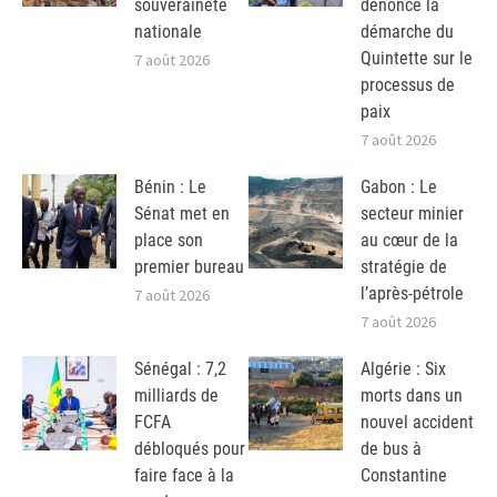
souveraineté
dénonce la
nationale
démarche du
Quintette sur le
7 août 2026
processus de
paix
7 août 2026
Bénin : Le
Gabon : Le
Sénat met en
secteur minier
place son
au cœur de la
premier bureau
stratégie de
l’après-pétrole
7 août 2026
7 août 2026
Sénégal : 7,2
Algérie : Six
milliards de
morts dans un
FCFA
nouvel accident
débloqués pour
de bus à
faire face à la
Constantine