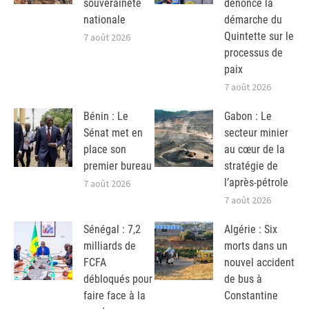
souveraineté
dénonce la
nationale
démarche du
Quintette sur le
7 août 2026
processus de
paix
7 août 2026
Bénin : Le
Gabon : Le
Sénat met en
secteur minier
place son
au cœur de la
premier bureau
stratégie de
l’après-pétrole
7 août 2026
7 août 2026
Sénégal : 7,2
Algérie : Six
milliards de
morts dans un
FCFA
nouvel accident
débloqués pour
de bus à
faire face à la
Constantine