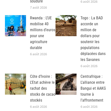
soudure
6 août 2026
7 août 2026
Rwanda : L’UE
Togo : La BAD
mobilise 40
accorde un
millions d’euros
million de
pour une
dollars pour
agriculture
soutenir les
durable
populations
déplacées dans
6 août 2026
les Savanes
6 août 2026
Côte d’Ivoire :
Centrafrique :
L’Etat achève le
L’alliance entre
rachat des
Bangui et AAKG
stocks de cacao
tourne à
stockés
l’affrontement
6 août 2026
6 août 2026