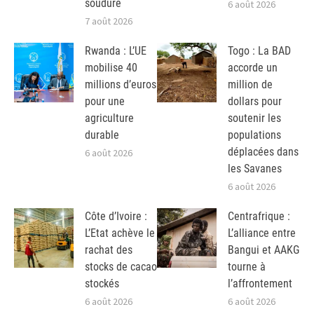
soudure
6 août 2026
7 août 2026
Rwanda : L’UE
Togo : La BAD
mobilise 40
accorde un
millions d’euros
million de
pour une
dollars pour
agriculture
soutenir les
durable
populations
déplacées dans
6 août 2026
les Savanes
6 août 2026
Côte d’Ivoire :
Centrafrique :
L’Etat achève le
L’alliance entre
rachat des
Bangui et AAKG
stocks de cacao
tourne à
stockés
l’affrontement
6 août 2026
6 août 2026