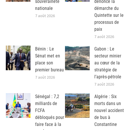
souveraineté
dénonce la
nationale
démarche du
Quintette sur le
7 août 2026
processus de
paix
7 août 2026
Bénin : Le
Gabon : Le
Sénat met en
secteur minier
place son
au cœur de la
premier bureau
stratégie de
l’après-pétrole
7 août 2026
7 août 2026
Sénégal : 7,2
Algérie : Six
milliards de
morts dans un
FCFA
nouvel accident
débloqués pour
de bus à
faire face à la
Constantine