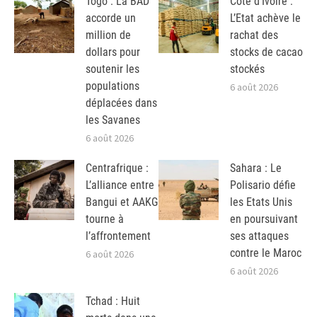
Togo : La BAD
Côte d’Ivoire :
accorde un
L’Etat achève le
million de
rachat des
dollars pour
stocks de cacao
soutenir les
stockés
populations
6 août 2026
déplacées dans
les Savanes
6 août 2026
Centrafrique :
Sahara : Le
L’alliance entre
Polisario défie
Bangui et AAKG
les Etats Unis
tourne à
en poursuivant
l’affrontement
ses attaques
contre le Maroc
6 août 2026
6 août 2026
Tchad : Huit