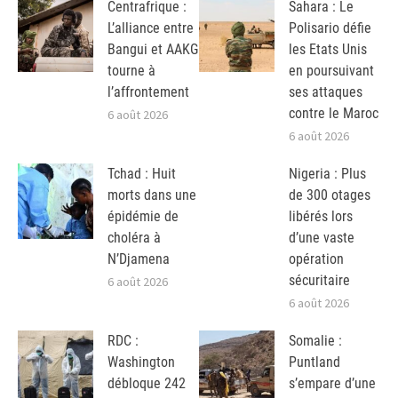
Centrafrique :
Sahara : Le
L’alliance entre
Polisario défie
Bangui et AAKG
les Etats Unis
tourne à
en poursuivant
l’affrontement
ses attaques
contre le Maroc
6 août 2026
6 août 2026
Tchad : Huit
Nigeria : Plus
morts dans une
de 300 otages
épidémie de
libérés lors
choléra à
d’une vaste
N’Djamena
opération
sécuritaire
6 août 2026
6 août 2026
RDC :
Somalie :
Washington
Puntland
débloque 242
s’empare d’une