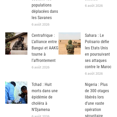
populations
6 août 2026
déplacées dans
les Savanes
6 août 2026
Centrafrique :
Sahara : Le
L’alliance entre
Polisario défie
Bangui et AAKG
les Etats Unis
tourne à
en poursuivant
l’affrontement
ses attaques
contre le Maroc
6 août 2026
6 août 2026
Tchad : Huit
Nigeria : Plus
morts dans une
de 300 otages
épidémie de
libérés lors
choléra à
d’une vaste
N’Djamena
opération
sécuritaire
6 août 2026