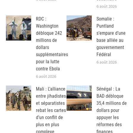
6 août 2026
RDC :
Somalie :
Washington
Puntland
débloque 242
s’empare d’une
millions de
base alliée au
dollars
gouvernement
supplémentaires
Fédéral
pour la lutte
6 août 2026
contre Ebola
6 août 2026
Mali : L’alliance
Sénégal : La
entre jihadistes
BAD débloque
et séparatistes
35,4 millions de
rebat les cartes
dollars pour
d’un conflit de
appuyer les
plus en plus
réformes des
complexe
finances