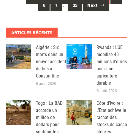
navigation
6
7
…
25
Next
ARTICLES RÉCENTS
Algérie : Six
Rwanda : L’UE
morts dans un
mobilise 40
nouvel accident
millions d’euros
de bus à
pour une
Constantine
agriculture
durable
6 août 2026
6 août 2026
Togo : La BAD
Côte d’Ivoire :
accorde un
L’Etat achève le
million de
rachat des
dollars pour
stocks de cacao
soutenir les
stockés