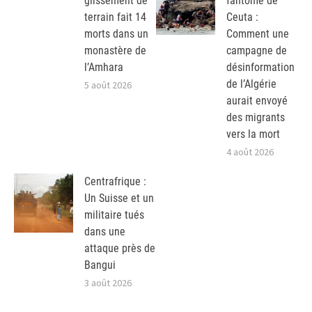
glissement de
fantôme de
terrain fait 14
Ceuta :
morts dans un
Comment une
monastère de
campagne de
l’Amhara
désinformation
de l’Algérie
5 août 2026
aurait envoyé
des migrants
vers la mort
4 août 2026
Centrafrique :
Un Suisse et un
militaire tués
dans une
attaque près de
Bangui
3 août 2026