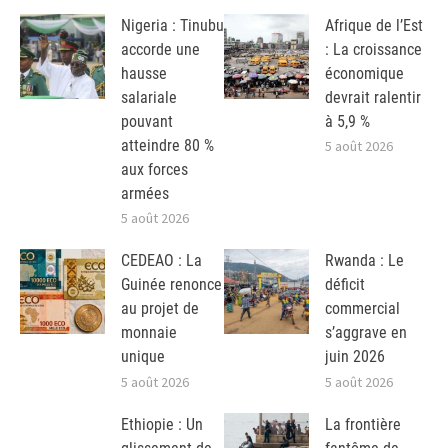
Nigeria : Tinubu
Afrique de l’Est
accorde une
: La croissance
hausse
économique
salariale
devrait ralentir
pouvant
à 5,9 %
atteindre 80 %
5 août 2026
aux forces
armées
5 août 2026
CEDEAO : La
Rwanda : Le
Guinée renonce
déficit
au projet de
commercial
monnaie
s’aggrave en
unique
juin 2026
5 août 2026
5 août 2026
Ethiopie : Un
La frontière