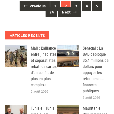
Posts
Previous
1
2
3
4
5
…
navigation
24
Next
ARTICLES RÉCENTS
Mali : L’alliance
Sénégal : La
entre jihadistes
BAD débloque
et séparatistes
35,4 millions de
rebat les cartes
dollars pour
d’un conflit de
appuyer les
plus en plus
réformes des
complexe
finances
publiques
5 août 2026
5 août 2026
Tunisie : Tunis
Mauritanie :