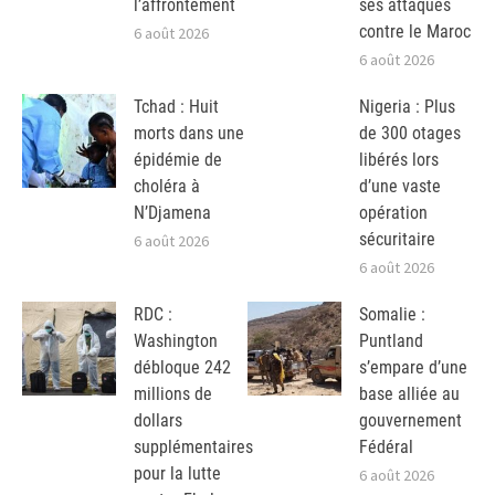
l’affrontement
ses attaques
contre le Maroc
6 août 2026
6 août 2026
Tchad : Huit
Nigeria : Plus
morts dans une
de 300 otages
épidémie de
libérés lors
choléra à
d’une vaste
N’Djamena
opération
sécuritaire
6 août 2026
6 août 2026
RDC :
Somalie :
Washington
Puntland
débloque 242
s’empare d’une
millions de
base alliée au
dollars
gouvernement
supplémentaires
Fédéral
pour la lutte
6 août 2026