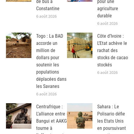
de bus à
pour une
Constantine
agriculture
durable
6 août 2026
6 août 2026
Togo : La BAD
Côte d’Ivoire :
accorde un
L’Etat achève le
million de
rachat des
dollars pour
stocks de cacao
soutenir les
stockés
populations
6 août 2026
déplacées dans
les Savanes
6 août 2026
Centrafrique :
Sahara : Le
L’alliance entre
Polisario défie
Bangui et AAKG
les Etats Unis
tourne à
en poursuivant