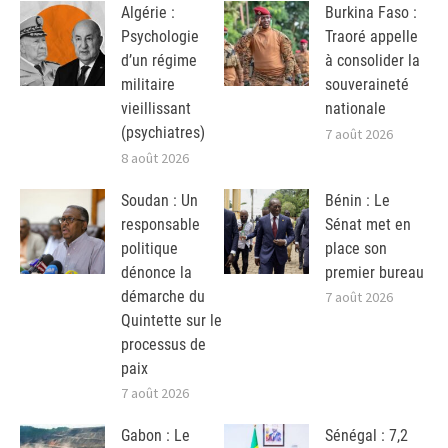
Algérie :
Burkina Faso :
Psychologie
Traoré appelle
d’un régime
à consolider la
militaire
souveraineté
vieillissant
nationale
(psychiatres)
7 août 2026
8 août 2026
Soudan : Un
Bénin : Le
responsable
Sénat met en
politique
place son
dénonce la
premier bureau
démarche du
7 août 2026
Quintette sur le
processus de
paix
7 août 2026
Gabon : Le
Sénégal : 7,2