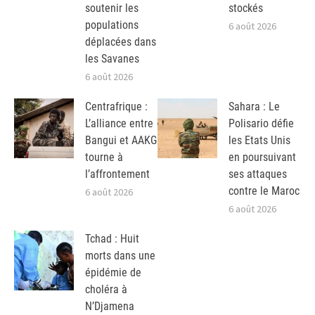
soutenir les
stockés
populations
6 août 2026
déplacées dans
les Savanes
6 août 2026
Centrafrique :
Sahara : Le
L’alliance entre
Polisario défie
Bangui et AAKG
les Etats Unis
tourne à
en poursuivant
l’affrontement
ses attaques
contre le Maroc
6 août 2026
6 août 2026
Tchad : Huit
morts dans une
épidémie de
choléra à
N’Djamena