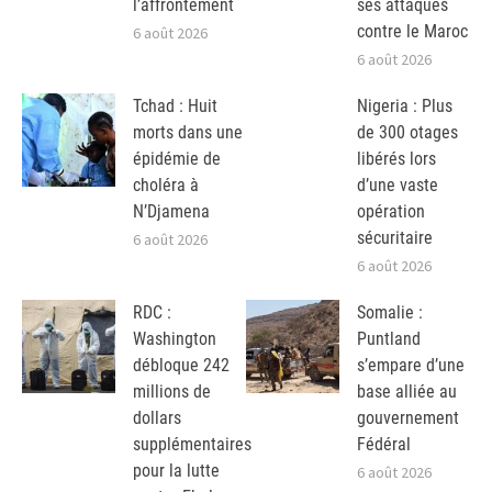
l’affrontement
ses attaques
contre le Maroc
6 août 2026
6 août 2026
Tchad : Huit
Nigeria : Plus
morts dans une
de 300 otages
épidémie de
libérés lors
choléra à
d’une vaste
N’Djamena
opération
sécuritaire
6 août 2026
6 août 2026
RDC :
Somalie :
Washington
Puntland
débloque 242
s’empare d’une
millions de
base alliée au
dollars
gouvernement
supplémentaires
Fédéral
pour la lutte
6 août 2026