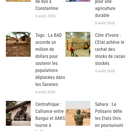
de bus à
pour une
Constantine
agriculture
durable
6 août 2026
6 août 2026
Togo : La BAD
Côte d’Ivoire :
accorde un
L’Etat achève le
million de
rachat des
dollars pour
stocks de cacao
soutenir les
stockés
populations
6 août 2026
déplacées dans
les Savanes
6 août 2026
Centrafrique :
Sahara : Le
L’alliance entre
Polisario défie
Bangui et AAKG
les Etats Unis
tourne à
en poursuivant