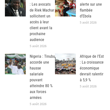
: Les avocats
alerte sur une
de Riek Machar
flambée
sollicitent un
d’Ebola
accès à leur
5 août 2026
client avant la
prochaine
audience
5 août 2026
Nigeria : Tinubu
Afrique de l’Est
accorde une
: La croissance
hausse
économique
salariale
devrait ralentir
pouvant
à 5,9 %
atteindre 80 %
5 août 2026
aux forces
armées
5 août 2026