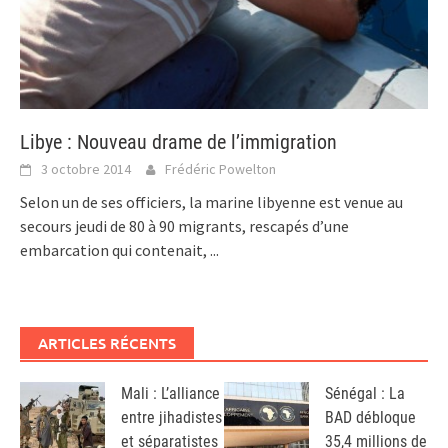
Libye : Nouveau drame de l’immigration
3 octobre 2014
Frédéric Powelton
Selon un de ses officiers, la marine libyenne est venue au
secours jeudi de 80 à 90 migrants, rescapés d’une
embarcation qui contenait,
...
ARTICLES RÉCENTS
Mali : L’alliance
Sénégal : La
entre jihadistes
BAD débloque
et séparatistes
35,4 millions de