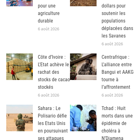
pour une
dollars pour
agriculture
soutenir les
durable
populations
déplacées dans
6 août 2026
les Savanes
6 août 2026
Côte d’Ivoire :
Centrafrique :
L’Etat achève le
L’alliance entre
rachat des
Bangui et AAKG
stocks de cacao
tourne à
stockés
l’affrontement
6 août 2026
6 août 2026
Sahara : Le
Tchad : Huit
Polisario défie
morts dans une
les Etats Unis
épidémie de
en poursuivant
choléra à
ses attaques
N’Djamena