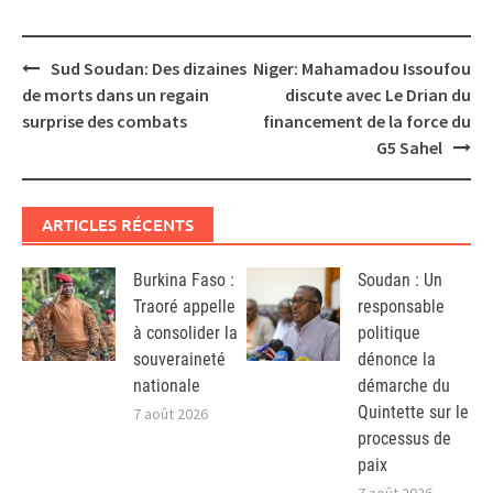
Post
Sud Soudan: Des dizaines
Niger: Mahamadou Issoufou
navigation
de morts dans un regain
discute avec Le Drian du
surprise des combats
financement de la force du
G5 Sahel
ARTICLES RÉCENTS
Burkina Faso :
Soudan : Un
Traoré appelle
responsable
à consolider la
politique
souveraineté
dénonce la
nationale
démarche du
Quintette sur le
7 août 2026
processus de
paix