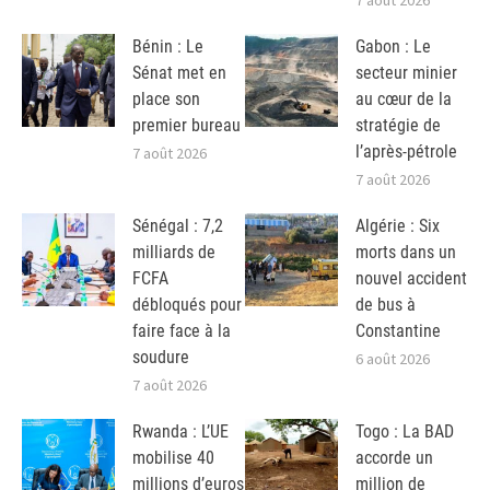
7 août 2026
Bénin : Le
Gabon : Le
Sénat met en
secteur minier
place son
au cœur de la
premier bureau
stratégie de
l’après-pétrole
7 août 2026
7 août 2026
Sénégal : 7,2
Algérie : Six
milliards de
morts dans un
FCFA
nouvel accident
débloqués pour
de bus à
faire face à la
Constantine
soudure
6 août 2026
7 août 2026
Rwanda : L’UE
Togo : La BAD
mobilise 40
accorde un
millions d’euros
million de