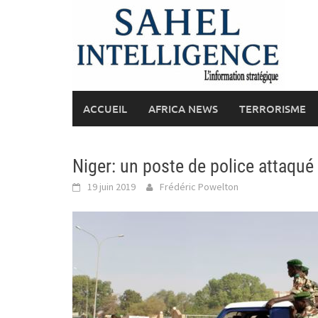
Skip
to
content
ACCUEIL
AFRICA NEWS
TERRORISME
Niger: un poste de police attaqué
19 juin 2019
Frédéric Powelton