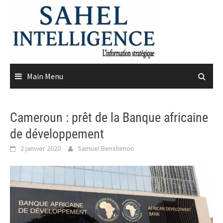
Skip
to
content
Main Menu
Cameroun : prêt de la Banque africaine
de développement
2 janvier 2020
Samuel Benshimon