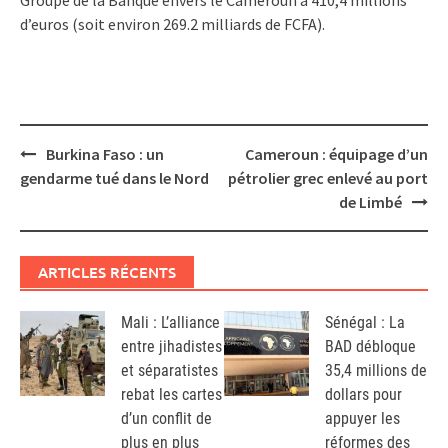
d’euros (soit environ 269.2 milliards de FCFA).
Post
Burkina Faso : un
Cameroun : équipage d’un
navigation
gendarme tué dans le Nord
pétrolier grec enlevé au port
de Limbé
ARTICLES RÉCENTS
Mali : L’alliance
Sénégal : La
entre jihadistes
BAD débloque
et séparatistes
35,4 millions de
rebat les cartes
dollars pour
d’un conflit de
appuyer les
plus en plus
réformes des