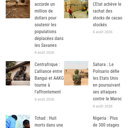
accorde un
L’Etat achève le
million de
rachat des
dollars pour
stocks de cacao
soutenir les
stockés
populations
6 août 2026
déplacées dans
les Savanes
6 août 2026
Centrafrique :
Sahara : Le
L’alliance entre
Polisario défie
Bangui et AAKG
les Etats Unis
tourne à
en poursuivant
l’affrontement
ses attaques
contre le Maroc
6 août 2026
6 août 2026
Tchad : Huit
Nigeria : Plus
morts dans une
de 300 otages