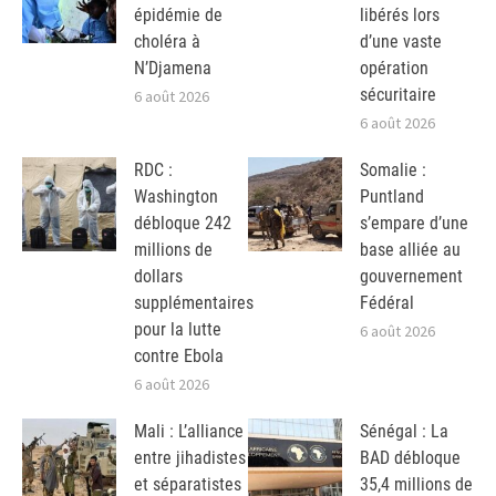
épidémie de
libérés lors
choléra à
d’une vaste
N’Djamena
opération
sécuritaire
6 août 2026
6 août 2026
RDC :
Somalie :
Washington
Puntland
débloque 242
s’empare d’une
millions de
base alliée au
dollars
gouvernement
supplémentaires
Fédéral
pour la lutte
6 août 2026
contre Ebola
6 août 2026
Mali : L’alliance
Sénégal : La
entre jihadistes
BAD débloque
et séparatistes
35,4 millions de