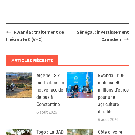
Post
Rwanda : traitement de
Sénégal : investissement
navigation
l’hépatite C (VHC)
Canadien
ARTICLES RÉCENTS
Algérie : Six
Rwanda : L’UE
morts dans un
mobilise 40
nouvel accident
millions d’euros
de bus à
pour une
Constantine
agriculture
durable
6 août 2026
6 août 2026
Togo : La BAD
Côte d’Ivoire :