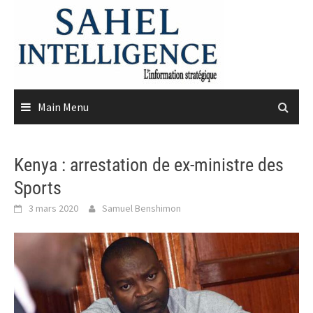
Skip
to
content
Main Menu
Kenya : arrestation de ex-ministre des
Sports
3 mars 2020
Samuel Benshimon