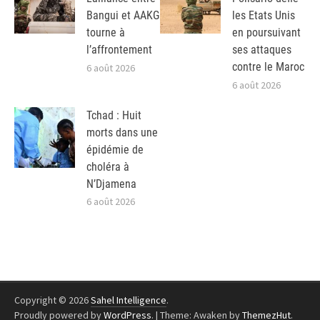
Bangui et AAKG
les Etats Unis
tourne à
en poursuivant
l’affrontement
ses attaques
contre le Maroc
6 août 2026
6 août 2026
Tchad : Huit
morts dans une
épidémie de
choléra à
N’Djamena
6 août 2026
Copyright © 2026
Sahel Intelligence
.
Proudly powered by
WordPress
.
|
Theme: Awaken by
ThemezHut
.