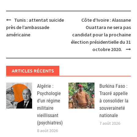
Post
Tunis : attentat suicide
Côte d’Ivoire : Alassane
navigation
près de l’ambassade
Ouattara ne sera pas
américaine
candidat pour la prochaine
élection présidentielle du 31
octobre 2020.
ARTICLES RÉCENTS
Algérie :
Burkina Faso :
Psychologie
Traoré appelle
d’un régime
à consolider la
militaire
souveraineté
vieillissant
nationale
(psychiatres)
7 août 2026
8 août 2026