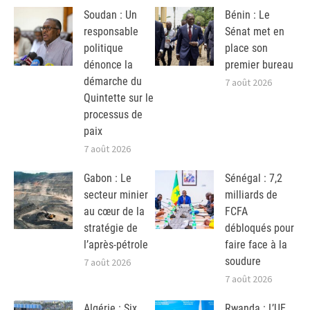
Soudan : Un
Bénin : Le
responsable
Sénat met en
politique
place son
dénonce la
premier bureau
démarche du
7 août 2026
Quintette sur le
processus de
paix
7 août 2026
Gabon : Le
Sénégal : 7,2
secteur minier
milliards de
au cœur de la
FCFA
stratégie de
débloqués pour
l’après-pétrole
faire face à la
soudure
7 août 2026
7 août 2026
Algérie : Six
Rwanda : L’UE