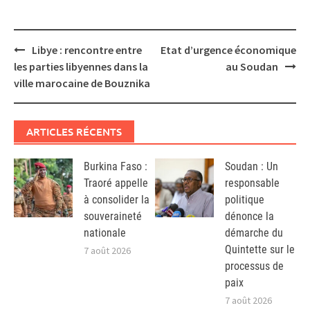
Post
Libye : rencontre entre
Etat d’urgence économique
navigation
les parties libyennes dans la
au Soudan
ville marocaine de Bouznika
ARTICLES RÉCENTS
Burkina Faso :
Soudan : Un
Traoré appelle
responsable
à consolider la
politique
souveraineté
dénonce la
nationale
démarche du
Quintette sur le
7 août 2026
processus de
paix
7 août 2026