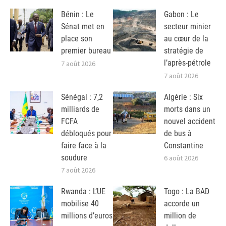
Bénin : Le
Gabon : Le
Sénat met en
secteur minier
place son
au cœur de la
premier bureau
stratégie de
l’après-pétrole
7 août 2026
7 août 2026
Sénégal : 7,2
Algérie : Six
milliards de
morts dans un
FCFA
nouvel accident
débloqués pour
de bus à
faire face à la
Constantine
soudure
6 août 2026
7 août 2026
Rwanda : L’UE
Togo : La BAD
mobilise 40
accorde un
millions d’euros
million de