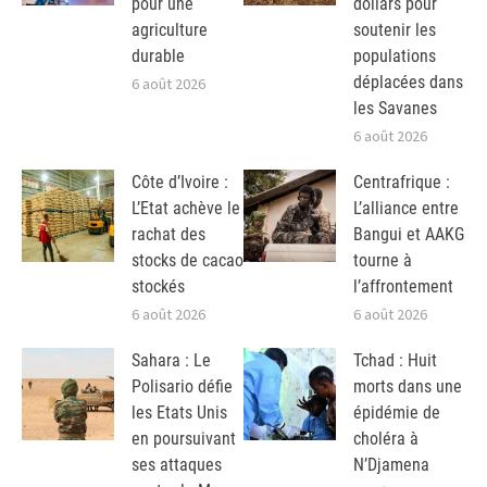
pour une
dollars pour
agriculture
soutenir les
durable
populations
déplacées dans
6 août 2026
les Savanes
6 août 2026
Côte d’Ivoire :
Centrafrique :
L’Etat achève le
L’alliance entre
rachat des
Bangui et AAKG
stocks de cacao
tourne à
stockés
l’affrontement
6 août 2026
6 août 2026
Sahara : Le
Tchad : Huit
Polisario défie
morts dans une
les Etats Unis
épidémie de
en poursuivant
choléra à
ses attaques
N’Djamena