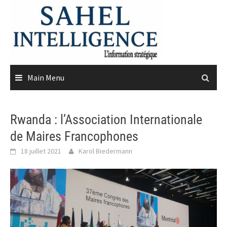
Skip
to
content
Main Menu
Rwanda : l’Association Internationale
de Maires Francophones
18 juillet 2021
Karol Biedermann