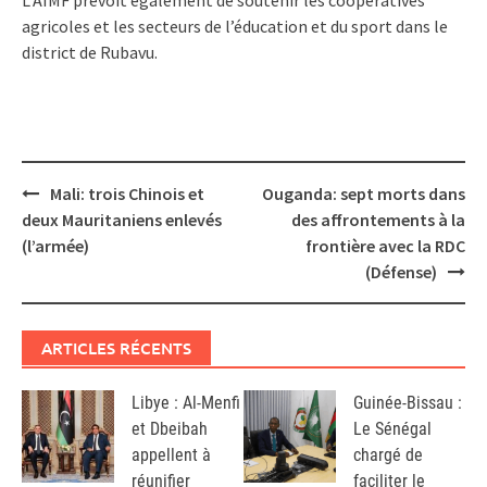
agricoles et les secteurs de l’éducation et du sport dans le
district de Rubavu.
Post
Mali: trois Chinois et
Ouganda: sept morts dans
navigation
deux Mauritaniens enlevés
des affrontements à la
(l’armée)
frontière avec la RDC
(Défense)
ARTICLES RÉCENTS
Libye : Al-Menfi
Guinée-Bissau :
et Dbeibah
Le Sénégal
appellent à
chargé de
réunifier
faciliter le