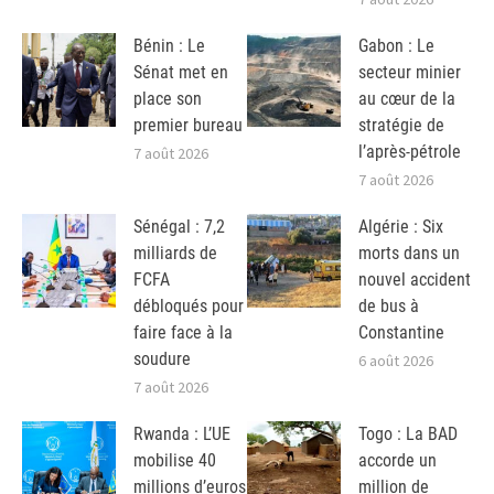
Bénin : Le
Gabon : Le
Sénat met en
secteur minier
place son
au cœur de la
premier bureau
stratégie de
l’après-pétrole
7 août 2026
7 août 2026
Sénégal : 7,2
Algérie : Six
milliards de
morts dans un
FCFA
nouvel accident
débloqués pour
de bus à
faire face à la
Constantine
soudure
6 août 2026
7 août 2026
Rwanda : L’UE
Togo : La BAD
mobilise 40
accorde un
millions d’euros
million de