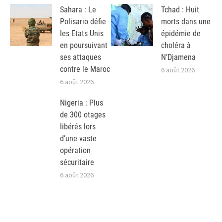
Sahara : Le
Tchad : Huit
Polisario défie
morts dans une
les Etats Unis
épidémie de
en poursuivant
choléra à
ses attaques
N’Djamena
contre le Maroc
6 août 2026
6 août 2026
Nigeria : Plus
de 300 otages
libérés lors
d’une vaste
opération
sécuritaire
6 août 2026