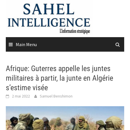
Skip
to
content
Main Menu
Afrique: Guterres appelle les juntes
militaires à partir, la junte en Algérie
s’estime visée
2 mai 2022
Samuel Benshimon