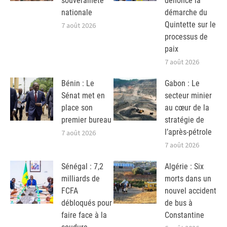
souveraineté
dénonce la
nationale
démarche du
Quintette sur le
7 août 2026
processus de
paix
7 août 2026
Bénin : Le
Gabon : Le
Sénat met en
secteur minier
place son
au cœur de la
premier bureau
stratégie de
l’après-pétrole
7 août 2026
7 août 2026
Sénégal : 7,2
Algérie : Six
milliards de
morts dans un
FCFA
nouvel accident
débloqués pour
de bus à
faire face à la
Constantine