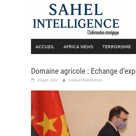
Skip
to
content
ACCUEIL
AFRICA NEWS
TERRORISME
Domaine agricole : Echange d’expér
20 juin 2022
Samuel Benshimon