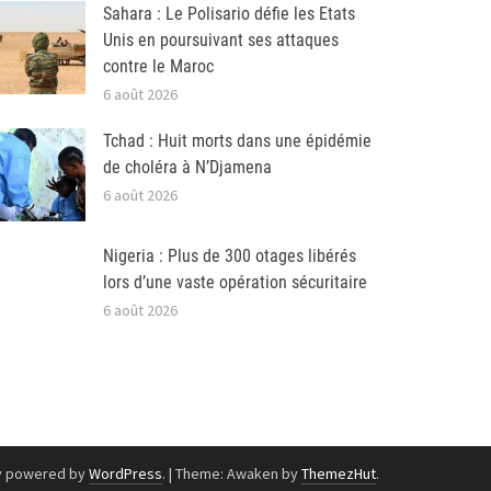
Sahara : Le Polisario défie les Etats
Unis en poursuivant ses attaques
contre le Maroc
6 août 2026
Tchad : Huit morts dans une épidémie
de choléra à N’Djamena
6 août 2026
Nigeria : Plus de 300 otages libérés
lors d’une vaste opération sécuritaire
6 août 2026
y powered by
WordPress
.
|
Theme: Awaken by
ThemezHut
.