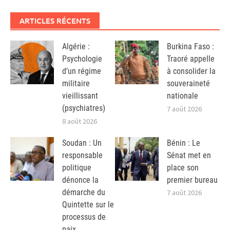
ARTICLES RÉCENTS
Algérie :
Burkina Faso :
Psychologie
Traoré appelle
d’un régime
à consolider la
militaire
souveraineté
vieillissant
nationale
(psychiatres)
7 août 2026
8 août 2026
Soudan : Un
Bénin : Le
responsable
Sénat met en
politique
place son
dénonce la
premier bureau
démarche du
7 août 2026
Quintette sur le
processus de
paix