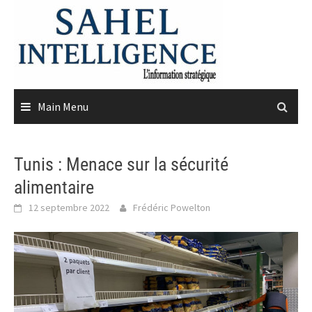
Skip
to
content
Main Menu
Tunis : Menace sur la sécurité
alimentaire
12 septembre 2022
Frédéric Powelton