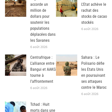
accorde un
L’Etat achève le
million de
rachat des
dollars pour
stocks de cacao
soutenir les
stockés
populations
6 août 2026
déplacées dans
les Savanes
6 août 2026
Centrafrique :
Sahara : Le
L’alliance entre
Polisario défie
Bangui et AAKG
les Etats Unis
tourne à
en poursuivant
l’affrontement
ses attaques
contre le Maroc
6 août 2026
6 août 2026
Tchad : Huit
morts dans une