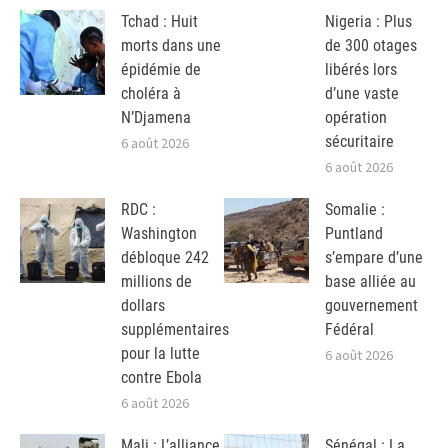
Tchad : Huit
Nigeria : Plus
morts dans une
de 300 otages
épidémie de
libérés lors
choléra à
d’une vaste
N’Djamena
opération
sécuritaire
6 août 2026
6 août 2026
RDC :
Somalie :
Washington
Puntland
débloque 242
s’empare d’une
millions de
base alliée au
dollars
gouvernement
supplémentaires
Fédéral
pour la lutte
6 août 2026
contre Ebola
6 août 2026
Mali : L’alliance
Sénégal : La