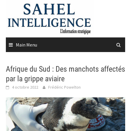
Skip
to
content
Main Menu
Afrique du Sud : Des manchots affectés
par la grippe aviaire
4 octobre 2022
Frédéric Powelton