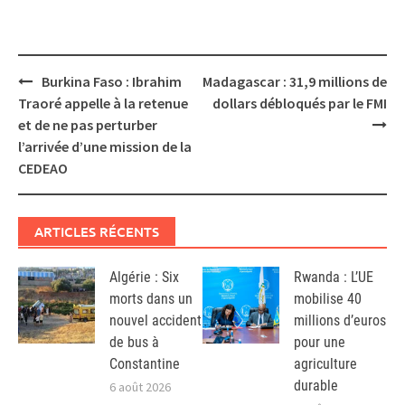
Post
Burkina Faso : Ibrahim
Madagascar : 31,9 millions de
navigation
Traoré appelle à la retenue
dollars débloqués par le FMI
et de ne pas perturber
l’arrivée d’une mission de la
CEDEAO
ARTICLES RÉCENTS
Algérie : Six
Rwanda : L’UE
morts dans un
mobilise 40
nouvel accident
millions d’euros
de bus à
pour une
Constantine
agriculture
durable
6 août 2026