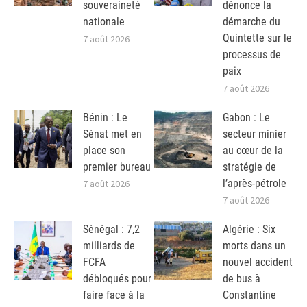
souveraineté
dénonce la
nationale
démarche du
Quintette sur le
7 août 2026
processus de
paix
7 août 2026
Bénin : Le
Gabon : Le
Sénat met en
secteur minier
place son
au cœur de la
premier bureau
stratégie de
l’après-pétrole
7 août 2026
7 août 2026
Sénégal : 7,2
Algérie : Six
milliards de
morts dans un
FCFA
nouvel accident
débloqués pour
de bus à
faire face à la
Constantine