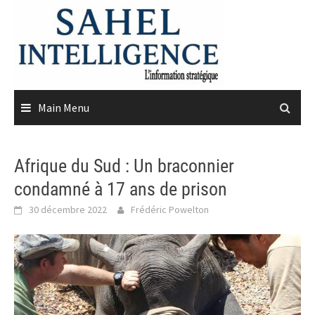
Skip
to
content
Main Menu
Afrique du Sud : Un braconnier
condamné à 17 ans de prison
30 décembre 2022
Frédéric Powelton