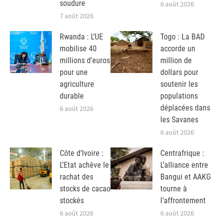
soudure
6 août 2026
7 août 2026
Rwanda : L’UE
Togo : La BAD
mobilise 40
accorde un
millions d’euros
million de
pour une
dollars pour
agriculture
soutenir les
durable
populations
déplacées dans
6 août 2026
les Savanes
6 août 2026
Côte d’Ivoire :
Centrafrique :
L’Etat achève le
L’alliance entre
rachat des
Bangui et AAKG
stocks de cacao
tourne à
stockés
l’affrontement
6 août 2026
6 août 2026