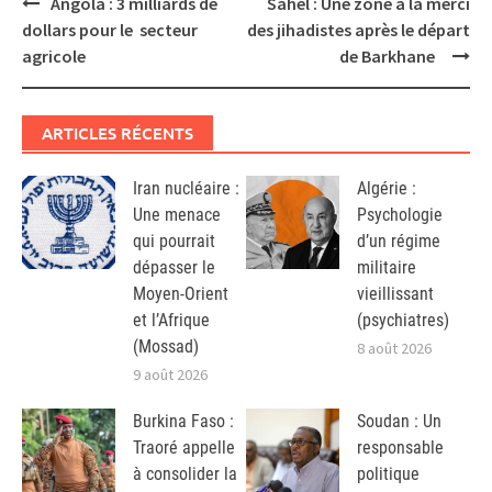
Post
Angola : 3 milliards de
Sahel : Une zone à la merci
navigation
dollars pour le secteur
des jihadistes après le départ
agricole
de Barkhane
ARTICLES RÉCENTS
Iran nucléaire :
Algérie :
Une menace
Psychologie
qui pourrait
d’un régime
dépasser le
militaire
Moyen-Orient
vieillissant
et l’Afrique
(psychiatres)
(Mossad)
8 août 2026
9 août 2026
Burkina Faso :
Soudan : Un
Traoré appelle
responsable
à consolider la
politique