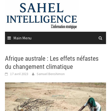
Skip
to
content
Main Menu
Afrique australe : Les effets néfastes
du changement climatique
17 avril 2023
Samuel Benshimon