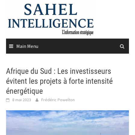
Skip
to
content
Main Menu
Afrique du Sud : Les investisseurs
évitent les projets à forte intensité
énergétique
8 mai 2023
Frédéric Powelton