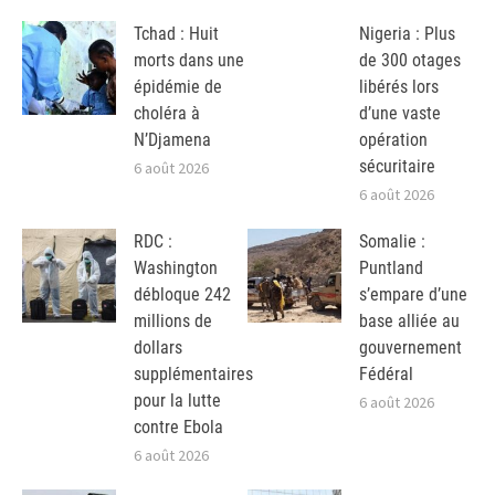
Tchad : Huit
Nigeria : Plus
morts dans une
de 300 otages
épidémie de
libérés lors
choléra à
d’une vaste
N’Djamena
opération
sécuritaire
6 août 2026
6 août 2026
RDC :
Somalie :
Washington
Puntland
débloque 242
s’empare d’une
millions de
base alliée au
dollars
gouvernement
supplémentaires
Fédéral
pour la lutte
6 août 2026
contre Ebola
6 août 2026