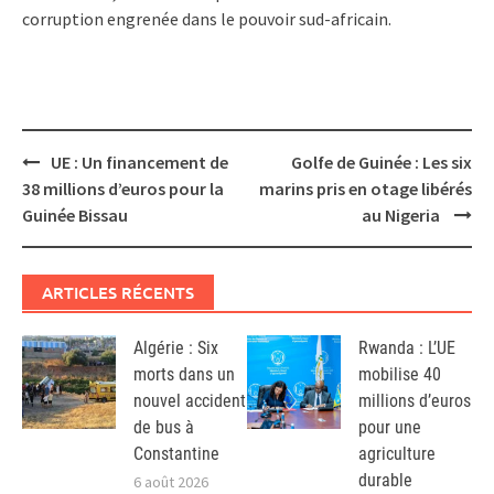
corruption engrenée dans le pouvoir sud-africain.
Post
UE : Un financement de
Golfe de Guinée : Les six
navigation
38 millions d’euros pour la
marins pris en otage libérés
Guinée Bissau
au Nigeria
ARTICLES RÉCENTS
Algérie : Six
Rwanda : L’UE
morts dans un
mobilise 40
nouvel accident
millions d’euros
de bus à
pour une
Constantine
agriculture
durable
6 août 2026