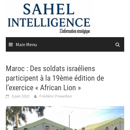
Skip
to
content
Main Menu
Maroc : Des soldats israéliens
participent à la 19ème édition de
l’exercice « African Lion »
6 juin 2023
Frédéric Powelton