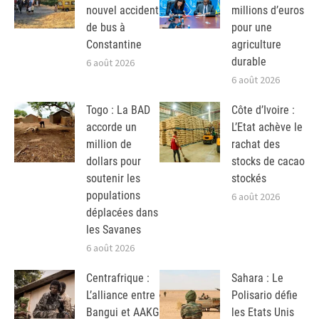
nouvel accident
millions d’euros
de bus à
pour une
Constantine
agriculture
durable
6 août 2026
6 août 2026
Togo : La BAD
Côte d’Ivoire :
accorde un
L’Etat achève le
million de
rachat des
dollars pour
stocks de cacao
soutenir les
stockés
populations
6 août 2026
déplacées dans
les Savanes
6 août 2026
Centrafrique :
Sahara : Le
L’alliance entre
Polisario défie
Bangui et AAKG
les Etats Unis