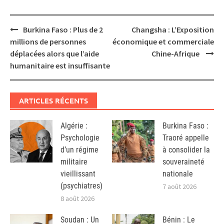
Post
Burkina Faso : Plus de 2
Changsha : L’Exposition
navigation
millions de personnes
économique et commerciale
déplacées alors que l’aide
Chine-Afrique
humanitaire est insuffisante
ARTICLES RÉCENTS
Algérie :
Burkina Faso :
Psychologie
Traoré appelle
d’un régime
à consolider la
militaire
souveraineté
vieillissant
nationale
(psychiatres)
7 août 2026
8 août 2026
Soudan : Un
Bénin : Le