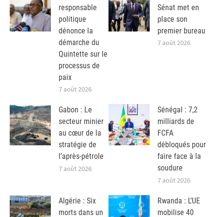
responsable
Sénat met en
politique
place son
dénonce la
premier bureau
démarche du
7 août 2026
Quintette sur le
processus de
paix
7 août 2026
Gabon : Le
Sénégal : 7,2
secteur minier
milliards de
au cœur de la
FCFA
stratégie de
débloqués pour
l’après-pétrole
faire face à la
soudure
7 août 2026
7 août 2026
Algérie : Six
Rwanda : L’UE
morts dans un
mobilise 40