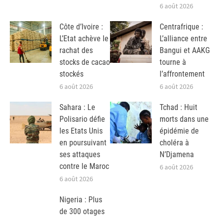
6 août 2026
Côte d’Ivoire :
Centrafrique :
L’Etat achève le
L’alliance entre
rachat des
Bangui et AAKG
stocks de cacao
tourne à
stockés
l’affrontement
6 août 2026
6 août 2026
Sahara : Le
Tchad : Huit
Polisario défie
morts dans une
les Etats Unis
épidémie de
en poursuivant
choléra à
ses attaques
N’Djamena
contre le Maroc
6 août 2026
6 août 2026
Nigeria : Plus
de 300 otages