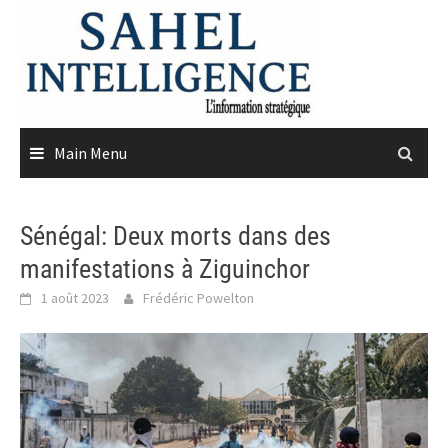
Skip
to
content
Main Menu
Sénégal: Deux morts dans des
manifestations à Ziguinchor
1 août 2023
Frédéric Powelton