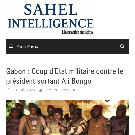
Skip
to
content
Main Menu
Gabon : Coup d’Etat militaire contre le
président sortant Ali Bongo
30 août 2023
Frédéric Powelton