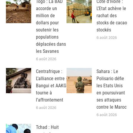
Togo : La BAD
Côte d’Ivoire :
accorde un
L’Etat achève le
million de
rachat des
dollars pour
stocks de cacao
soutenir les
stockés
populations
6 août 2026
déplacées dans
les Savanes
6 août 2026
Centrafrique :
Sahara : Le
L’alliance entre
Polisario défie
Bangui et AAKG
les Etats Unis
tourne à
en poursuivant
l’affrontement
ses attaques
contre le Maroc
6 août 2026
6 août 2026
Tchad : Huit