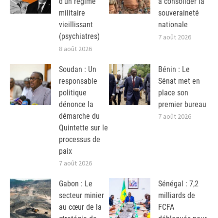
d’un régime
à consolider la
militaire
souveraineté
vieillissant
nationale
(psychiatres)
7 août 2026
8 août 2026
Soudan : Un
Bénin : Le
responsable
Sénat met en
politique
place son
dénonce la
premier bureau
démarche du
7 août 2026
Quintette sur le
processus de
paix
7 août 2026
Gabon : Le
Sénégal : 7,2
secteur minier
milliards de
au cœur de la
FCFA