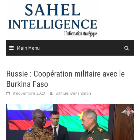
Skip
to
content
Main Menu
Russie : Coopération militaire avec le
Burkina Faso
8 novembre 2023
Samuel Benshimon