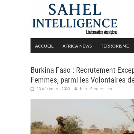
Skip
to
content
ACCUEIL
AFRICA NEWS
TERRORISME
Burkina Faso : Recrutement Excep
Femmes, parmi les Volontaires de 
13 décembre 2023
Karol Biedermann